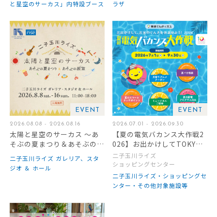
と星空のサーカス」内特設ブース
ラザ
EVENT
EVENT
2026.08.08 - 2026.08.16
2026.07.01 - 2026.09.30
太陽と星空のサーカス ～あ
【夏の電気バカンス大作戦2
そぶの夏まつり＆あそぶの教
026】お出かけしてTOKYU
室～
POINTをもらおう！
二子玉川ライズ
二子玉川ライズ ガレリア、スタ
ショッピングセンター
ジオ ＆ ホール
二子玉川ライズ・ショッピングセ
ンター・その他対象施設等