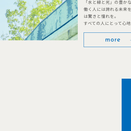
「水と緑と光」の豊か
働く人には誇れる未来
は驚きと憧れを。
すべての人にとって心
more