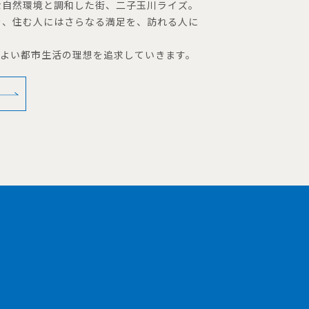
な自然環境と調和した街、二子玉川ライズ。
を、住む人にはさらなる満足を、訪れる人に
地よい都市生活の理想を追求していきます。