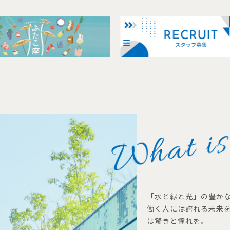
「水と緑と光」の豊か
働く人には誇れる未来
は驚きと憧れを。