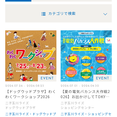
カテゴリで検索
EVENT
EVENT
2026.07.26 - 2026.08.23
2026.07.01 - 2026.09.30
【ドッグウッドプラザ】わく
【夏の電気バカンス大作戦2
わくワークショップ2026
026】お出かけしてTOKYU
POINTをもらおう！
二子玉川ライズ
二子玉川ライズ
ドッグウッドプラザ
ショッピングセンター
二子玉川ライズ・ドッグウッドプ
二子玉川ライズ・ショッピングセ