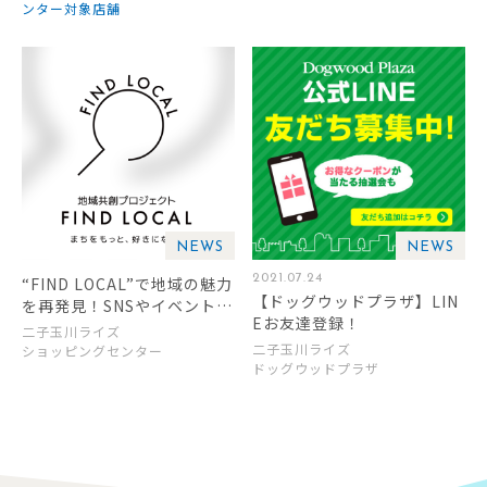
ンター対象店舗
NEWS
NEWS
2021.07.24
“FIND LOCAL”で地域の魅力
【ドッグウッドプラザ】LIN
を再発見！SNSやイベントを
Eお友達登録！
通して、見つける！シェアす
二子玉川ライズ
る！
二子玉川ライズ
ショッピングセンター
ドッグウッドプラザ