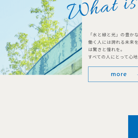
「水と緑と光」の豊か
働く人には誇れる未来
は驚きと憧れを。
すべての人にとって心
more