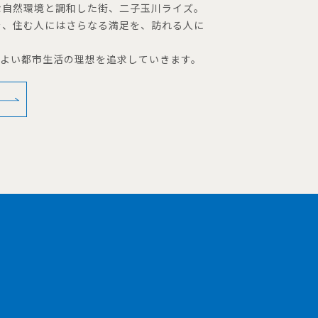
な自然環境と調和した街、二子玉川ライズ。
を、住む人にはさらなる満足を、訪れる人に
地よい都市生活の理想を追求していきます。