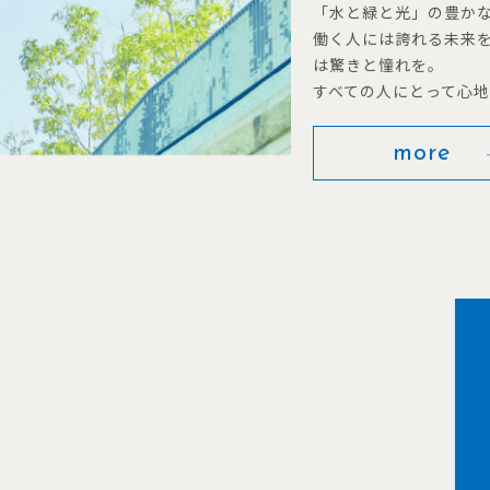
「水と緑と光」の豊か
働く人には誇れる未来
は驚きと憧れを。
すべての人にとって心
more