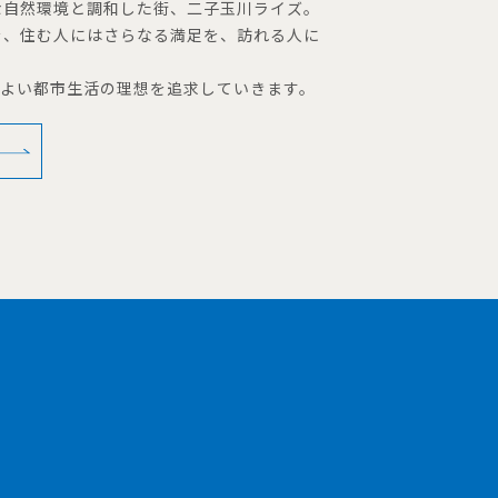
な自然環境と調和した街、二子玉川ライズ。
を、住む人にはさらなる満足を、訪れる人に
地よい都市生活の理想を追求していきます。