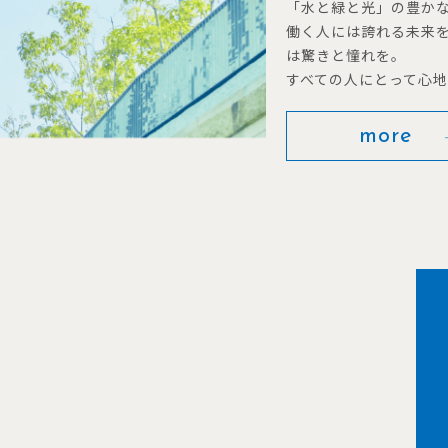
「水と緑と光」の豊か
働く人には誇れる未来
は驚きと憧れを。
すべての人にとって心
more