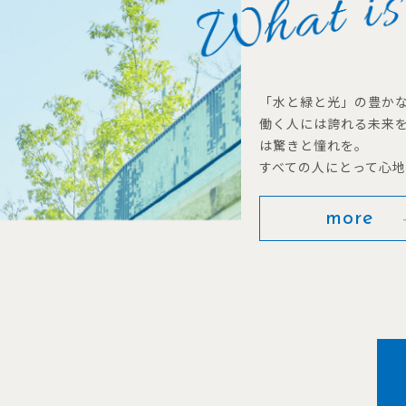
「水と緑と光」の豊か
働く人には誇れる未来
は驚きと憧れを。
すべての人にとって心
more