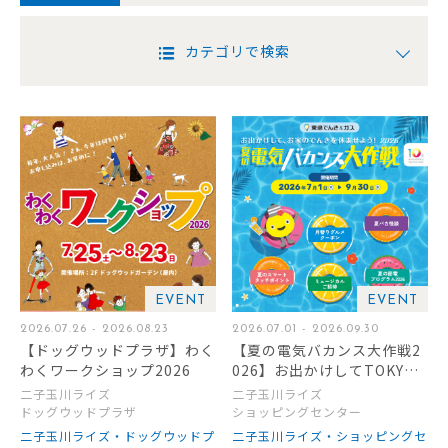
カテゴリで検索
EVENT
EVENT
2026.07.26 - 2026.08.23
2026.07.01 - 2026.09.30
【ドッグウッドプラザ】わく
【夏の電気バカンス大作戦2
わくワークショップ2026
026】お出かけしてTOKYU
POINTをもらおう！
二子玉川ライズ
二子玉川ライズ
ドッグウッドプラザ
ショッピングセンター
二子玉川ライズ・ドッグウッドプ
二子玉川ライズ・ショッピングセ