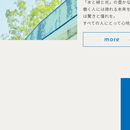
「水と緑と光」の豊か
働く人には誇れる未来
は驚きと憧れを。
すべての人にとって心
more