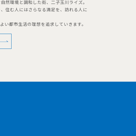
な自然環境と調和した街、二子玉川ライズ。
を、住む人にはさらなる満足を、訪れる人に
地よい都市生活の理想を追求していきます。