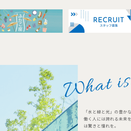
「水と緑と光」の豊か
働く人には誇れる未来
は驚きと憧れを。