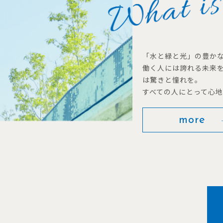
「水と緑と光」の豊か
働く人には誇れる未来
は驚きと憧れを。
すべての人にとって心
more