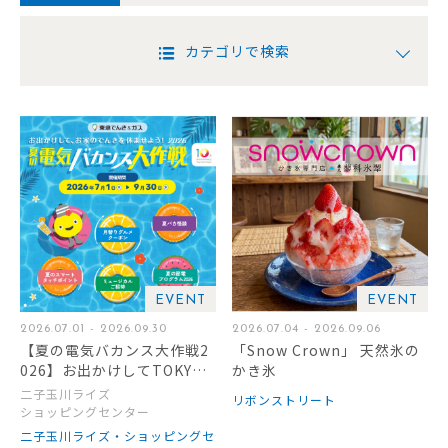
カテゴリで検索
EVENT
EVENT
2026.07.01 - 2026.09.30
2026.07.04 - 2026.09.06
【夏の電気バカンス大作戦2
「Snow Crown」 天然氷の
026】お出かけしてTOKYU
かき氷
POINTをもらおう！
二子玉川ライズ
リボンストリート
ショッピングセンター
二子玉川ライズ・ショッピングセ