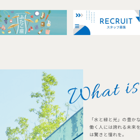
「水と緑と光」の豊か
働く人には誇れる未来
は驚きと憧れを。