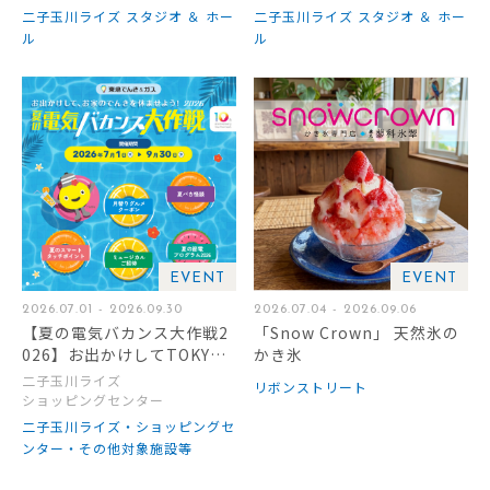
二子玉川ライズ スタジオ ＆ ホー
二子玉川ライズ スタジオ ＆ ホー
ル
ル
EVENT
EVENT
2026.07.01 - 2026.09.30
2026.07.04 - 2026.09.06
【夏の電気バカンス大作戦2
「Snow Crown」 天然氷の
026】お出かけしてTOKYU
かき氷
POINTをもらおう！
二子玉川ライズ
リボンストリート
ショッピングセンター
二子玉川ライズ・ショッピングセ
ンター・その他対象施設等