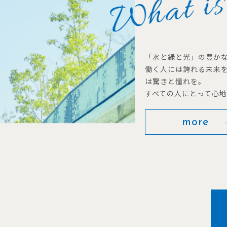
「水と緑と光」の豊か
働く人には誇れる未来
は驚きと憧れを。
すべての人にとって心
more