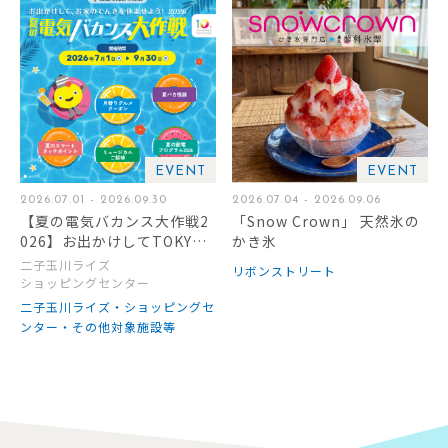
EVENT
EVENT
2026.07.01 - 2026.09.30
2026.07.04 - 2026.09.06
【夏の電気バカンス大作戦2
「Snow Crown」 天然氷の
026】お出かけしてTOKYU
かき氷
POINTをもらおう！
二子玉川ライズ
リボンストリート
ショッピングセンター
二子玉川ライズ・ショッピングセ
ンター・その他対象施設等