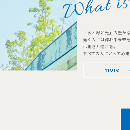
「水と緑と光」の豊か
働く人には誇れる未来
は驚きと憧れを。
すべての人にとって心
more