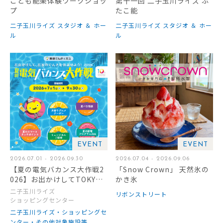
こども能楽体験ワークショッ
第十一回 二子玉川ライズ ふ
プ
たこ能
二子玉川ライズ スタジオ ＆ ホー
二子玉川ライズ スタジオ ＆ ホー
ル
ル
EVENT
EVENT
2026.07.01 - 2026.09.30
2026.07.04 - 2026.09.06
【夏の電気バカンス大作戦2
「Snow Crown」 天然氷の
026】お出かけしてTOKYU
かき氷
POINTをもらおう！
二子玉川ライズ
リボンストリート
ショッピングセンター
二子玉川ライズ・ショッピングセ
ンター・その他対象施設等