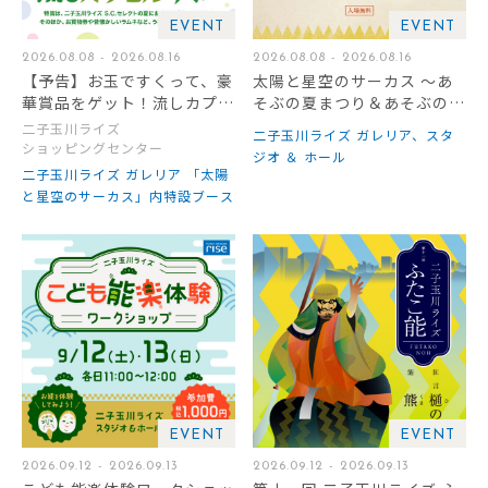
EVENT
EVENT
2026.08.08 - 2026.08.16
2026.08.08 - 2026.08.16
【予告】お玉ですくって、豪
太陽と星空のサーカス ～あ
華賞品をゲット！流しカプセ
そぶの夏まつり＆あそぶの教
ルすくい
室～
二子玉川ライズ
二子玉川ライズ ガレリア、スタ
ショッピングセンター
ジオ ＆ ホール
二子玉川ライズ ガレリア 「太陽
と星空のサーカス」内特設ブース
EVENT
EVENT
2026.09.12 - 2026.09.13
2026.09.12 - 2026.09.13