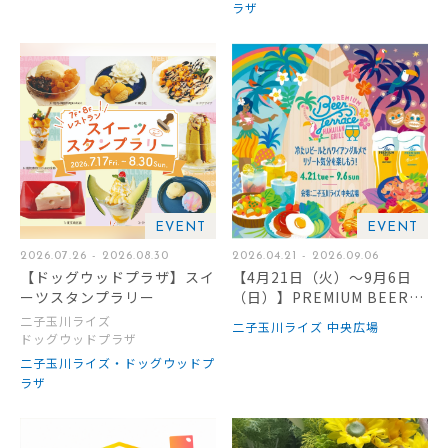
ラザ
EVENT
EVENT
2026.07.26 - 2026.08.30
2026.04.21 - 2026.09.06
【ドッグウッドプラザ】スイ
【4月21日（火）～9月6日
ーツスタンプラリー
（日）】PREMIUM BEER T
ERRACE 2026 -HAWAIIAN
二子玉川ライズ
二子玉川ライズ 中央広場
GRILL-
ドッグウッドプラザ
二子玉川ライズ・ドッグウッドプ
ラザ