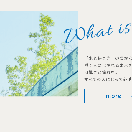
「水と緑と光」の豊か
働く人には誇れる未来
は驚きと憧れを。
すべての人にとって心
more