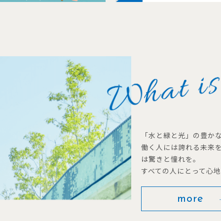
「水と緑と光」の豊か
働く人には誇れる未来
は驚きと憧れを。
すべての人にとって心
more