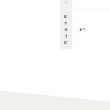
ク
駐
車
券
あり
対
応