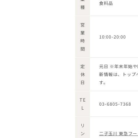
食料品
種
営
業
10:00-20:00
時
間
定
元日 ※年末年始
休
新情報は、トップ
日
す。
TE
03-6805-7368
L
リ
ン
二子玉川 東急フー