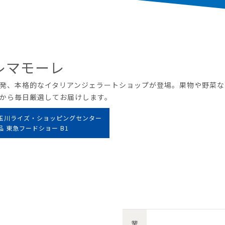
レマモーレ
発、本格的なイタリアンジェラートショップが登場。果物や野菜な
から毎日厳選してお届けします。
玉川ライズ・ショッピングセンター
品 東急フードショー B1
業