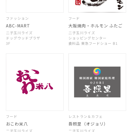
ファッション
フード
ABC-MART
大阪焼肉・ホルモン ふたご
二子玉川ライズ
二子玉川ライズ
ドッグウッドプラザ
ショッピングセンター
3F
食料品 東急フードショー B1
フード
レストラン＆カフェ
おこわ米八
吾照里（オジョリ）
二子玉川ライズ
二子玉川ライズ