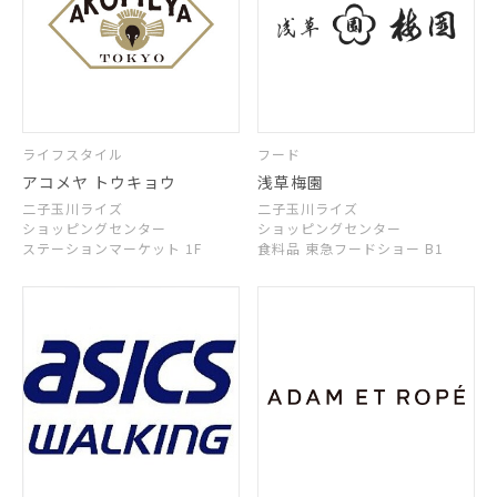
ライフスタイル
フード
アコメヤ トウキョウ
浅草梅園
二子玉川ライズ
二子玉川ライズ
ショッピングセンター
ショッピングセンター
ステーションマーケット 1F
食料品 東急フードショー B1