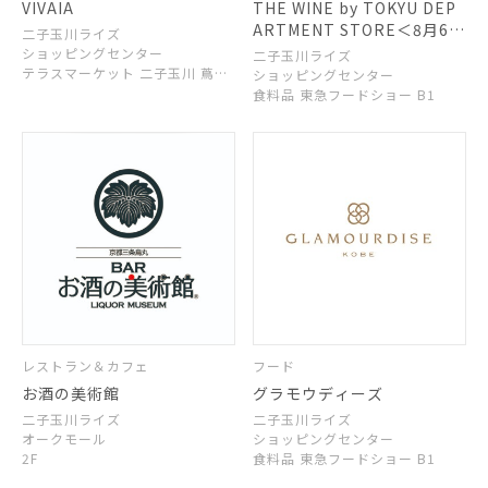
VIVAIA
THE WINE by TOKYU DEP
ARTMENT STORE＜8月6日
二子玉川ライズ
（木）NEW OPEN＞
ショッピングセンター
二子玉川ライズ
テラスマーケット 二子玉川 蔦屋
ショッピングセンター
家電 2F
食料品 東急フードショー B1
レストラン＆カフェ
フード
お酒の美術館
グラモウディーズ
二子玉川ライズ
二子玉川ライズ
オークモール
ショッピングセンター
2F
食料品 東急フードショー B1