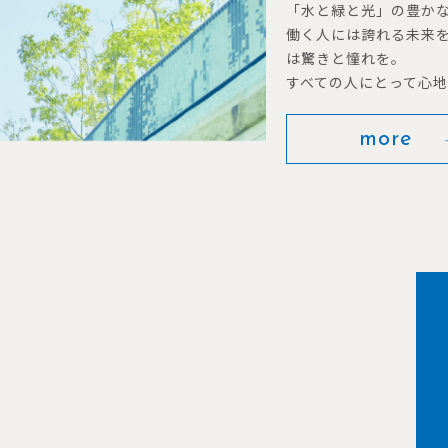
「水と緑と光」の豊か
働く人には誇れる未来
は驚きと憧れを。
すべての人にとって心
more