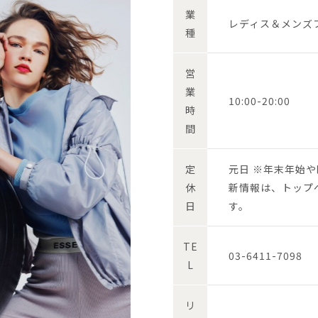
業
レディス＆メンズ
種
営
業
10:00-20:00
時
間
定
元日 ※年末年始
休
新情報は、トップ
日
す。
TE
03-6411-7098
L
リ