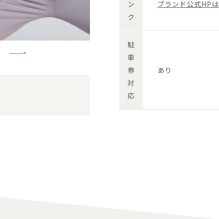
ン
ブランド公式HP
ク
駐
車
券
あり
対
応