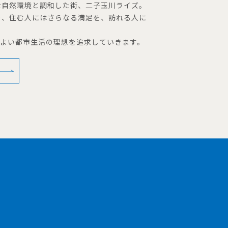
な自然環境と調和した街、二子玉川ライズ。
を、住む人にはさらなる満足を、訪れる人に
地よい都市生活の理想を追求していきます。