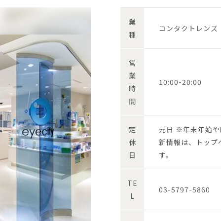
業
コンタクトレンズ
種
営
業
10:00-20:00
時
間
定
元日 ※年末年始
休
新情報は、トップ
日
す。
TE
03-5797-5860
L