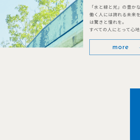
「水と緑と光」の豊か
働く人には誇れる未来
は驚きと憧れを。
すべての人にとって心
more