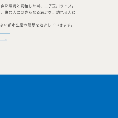
な自然環境と調和した街、二子玉川ライズ。
を、住む人にはさらなる満足を、訪れる人に
地よい都市生活の理想を追求していきます。