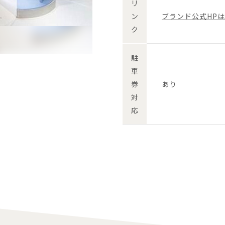
リ
ン
ブランド公式HP
ク
駐
車
券
あり
対
応