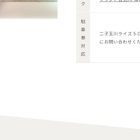
ク
駐
車
二子玉川ライズ S
券
にお問い合わせく
対
応