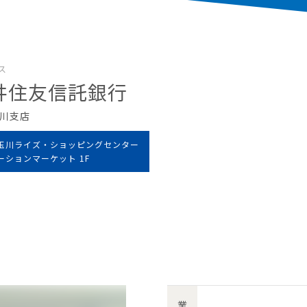
ス
井住友信託銀行
川支店
玉川ライズ・ショッピングセンター
ーションマーケット 1F
業