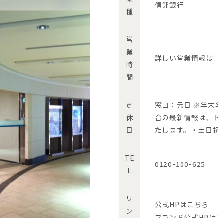
信託銀行
種
営
業
詳しい営業情報は
時
間
定
窓口：元日 ※年
休
合の最新情報は、
日
たします。・土日
TE
0120-100-625
L
リ
公式HPはこちら
ン
ブランド公式HPは