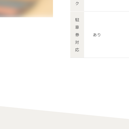
ク
駐
車
券
あり
対
応