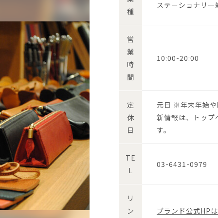
ステーショナリー
種
営
業
10:00-20:00
時
間
定
元日 ※年末年始
休
新情報は、トップ
日
す。
TE
03-6431-0979
L
リ
ン
ブランド公式HP