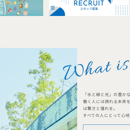
「水と緑と光」の豊か
働く人には誇れる未来
は驚きと憧れを。
すべての人にとって心