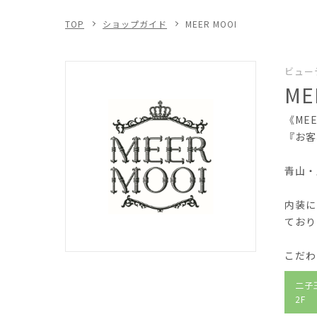
TOP
ショップガイド
MEER MOOI
ビュー
ME
《ME
『お客
青山・
内装に
ており
こだわ
二子
2F