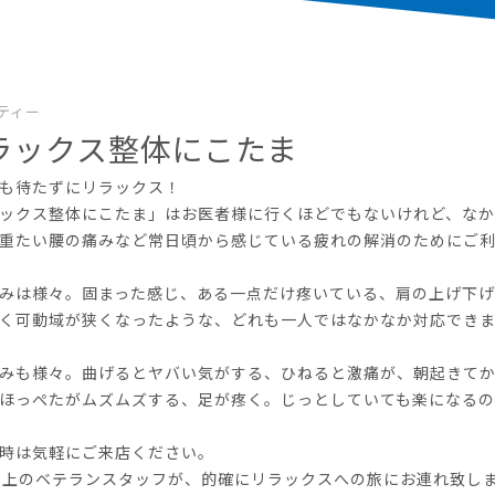
ティー
ラックス整体にこたま
も待たずにリラックス！
ックス整体にこたま」はお医者様に行くほどでもないけれど、な
重たい腰の痛みなど常日頃から感じている疲れの解消のためにご
みは様々。固まった感じ、ある一点だけ疼いている、肩の上げ下
く可動域が狭くなったような、どれも一人ではなかなか対応でき
みも様々。曲げるとヤバい気がする、ひねると激痛が、朝起きて
ほっぺたがムズムズする、足が疼く。じっとしていても楽になる
時は気軽にご来店ください。
以上のベテランスタッフが、的確にリラックスへの旅にお連れ致し