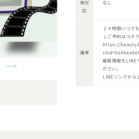
券対
なし
応
２４時間いつで
↓ご予約はコチ
https://beauty
備考
ckid=0a4bea6e
最新情報をLIN
ださい。
LINEリンクか