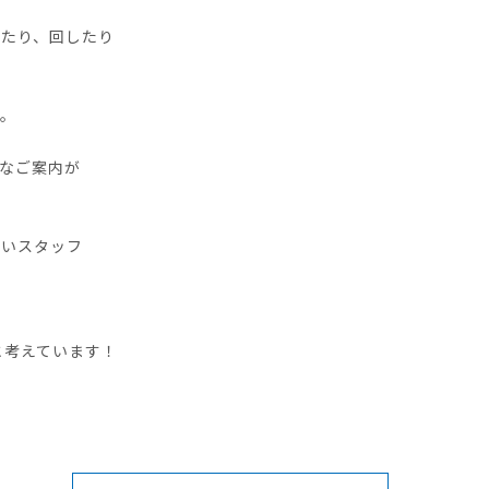
したり、回したり
ね。
なご案内が
いいスタッフ
と考えています！