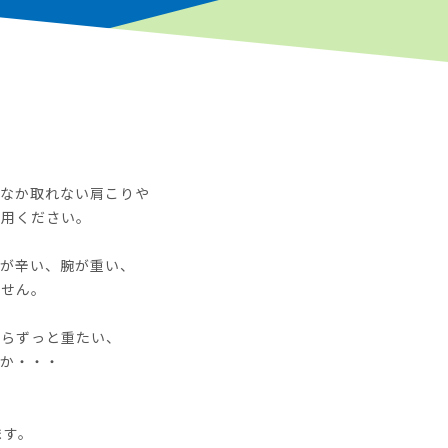
かなか取れない肩こりや
利用ください。
げが辛い、腕が重い、
ません。
からずっと重たい、
のか・・・
ます。