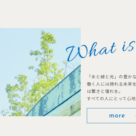
「水と緑と光」の豊か
働く人には誇れる未来
は驚きと憧れを。
すべての人にとって心
more