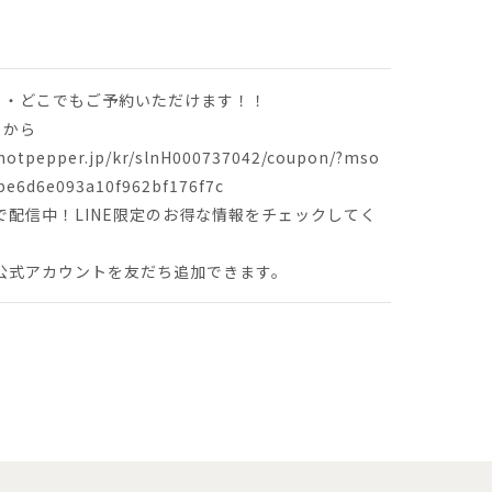
も・どこでもご予約いただけます！！
ラから
.hotpepper.jp/kr/slnH000737042/coupon/?mso
be6d6e093a10f962bf176f7c
Eで配信中！LINE限定のお得な情報をチェックしてく
ら公式アカウントを友だち追加できます。