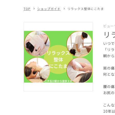
TOP
ショップガイド
リラックス整体にこたま
ビュー
リ
いつで
「リラ
朝から
肩の痛
何とな
腰の痛
お尻の
こんな
10年