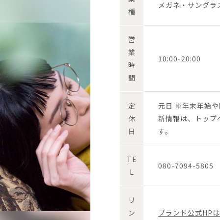
メガネ・サングラ
種
営
業
10:00-20:00
時
間
定
元日 ※年末年始
休
新情報は、トップ
日
す。
TE
080-7094-5805
L
リ
ン
ブランド公式HP