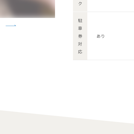
ク
駐
車
券
あり
対
応