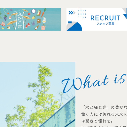
「水と緑と光」の豊か
働く人には誇れる未来
は驚きと憧れを。