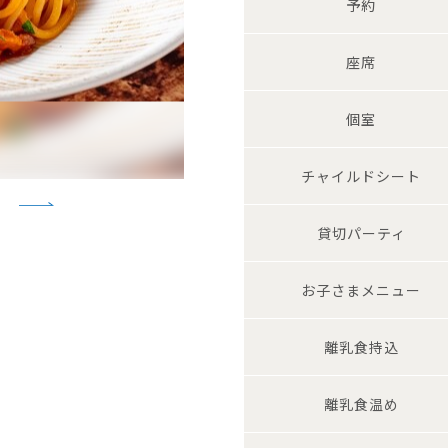
予約
座席
個室
チャイルド
シート
貸切
パーティ
お子さま
メニュー
離乳食持込
離乳食温め