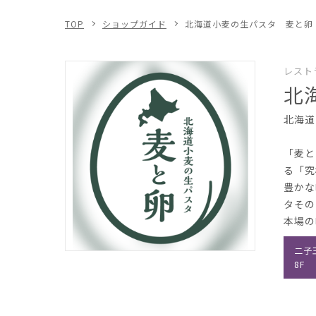
TOP
ショップガイド
北海道小麦の生パスタ 麦と卵
レスト
北
北海道
「麦と
る「究
豊かな
タその
本場の
二子
8F