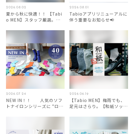
2026.08.02
2026.08.01
夏から秋に快適！！ 【Tabi
Tabioアプリリニューアルに
o MEN】スタッフ厳選。こ
伴う重要なお知らせ📢
の夏間違いない5足。
2026.07.24
2026.06.19
NEW IN！！ 人気のソフ
【Tabio MEN】梅雨でも、
トナイロンシリーズに ”ロー
足元はさらり。【和紙ソック
ル”タイプが新登場！
ス】