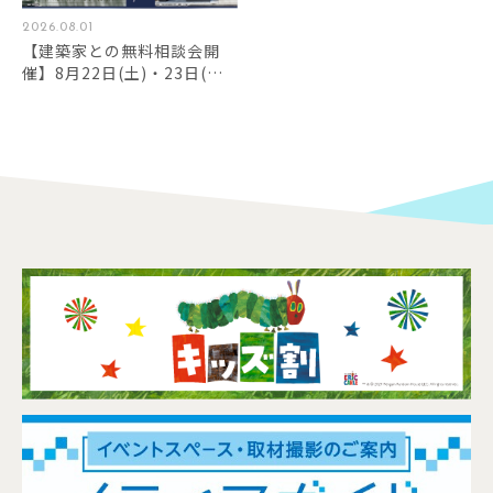
2026.08.01
【建築家との無料相談会開
催】8月22日(土)・23日(日)
13：00～18：00『くらしと
建築のカタチ』～まだ見ぬ暮
らしに会いに行こう～ 建築
家展