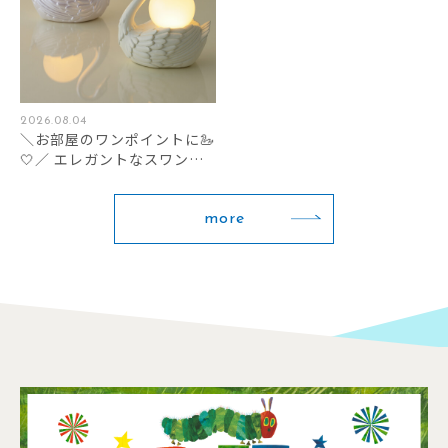
2026.08.04
＼お部屋のワンポイントに🦢
🤍／ エレガントなスワンモ
チーフのテーブルランプが新
登場✨
more