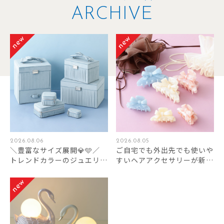
ARCHIVE
2026.08.06
2026.08.05
＼豊富なサイズ展開💎🩵／
ご自宅でも外出先でも使いや
トレンドカラーのジュエリー
すいヘアアクセサリーが新登
ボックスが新登場✨
場しました✨