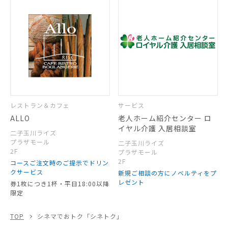
レストラン＆カフェ
サービス
ALLO
老人ホーム紹介センター ロ
イヤル介護 入居相談室
二子玉川ライズ
プラザモール
二子玉川ライズ
2F
プラザモール
2F
コースご注文時のご提示でドリン
クサービス
新規ご相談の方にノベルティをプ
レゼント
券1枚につき1杯・平日18:00以降
限定
TOP
シネマでおトク「シネトク」