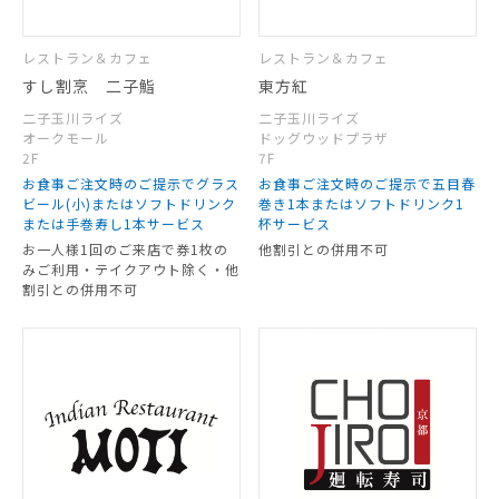
レストラン＆カフェ
レストラン＆カフェ
すし割烹 二子鮨
東方紅
二子玉川ライズ
二子玉川ライズ
オークモール
ドッグウッドプラザ
2F
7F
お食事ご注文時のご提示でグラス
お食事ご注文時のご提示で五目春
ビール(小)またはソフトドリンク
巻き1本またはソフトドリンク1
または手巻寿し1本サービス
杯サービス
お一人様1回のご来店で券1枚の
他割引との併用不可
みご利用・テイクアウト除く・他
割引との併用不可