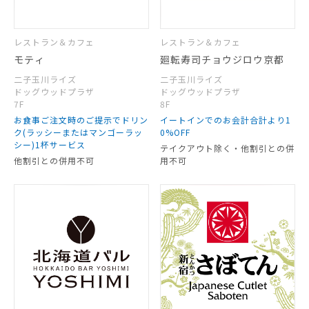
レストラン＆カフェ
レストラン＆カフェ
モティ
廻転寿司チョウジロウ京都
二子玉川ライズ
二子玉川ライズ
ドッグウッドプラザ
ドッグウッドプラザ
7F
8F
お食事ご注文時のご提示でドリン
イートインでのお会計合計より1
ク(ラッシーまたはマンゴーラッ
0%OFF
シー)1杯サービス
テイクアウト除く・他割引との併
他割引との併用不可
用不可