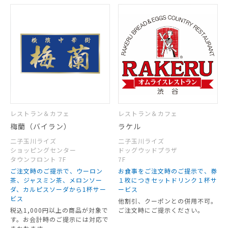
レストラン＆カフェ
レストラン＆カフェ
梅蘭（バイラン）
ラケル
二子玉川ライズ
二子玉川ライズ
ショッピングセンター
ドッグウッドプラザ
タウンフロント 7F
7F
ご注文時のご提示で、ウーロン
お食事をご注文時のご提示で、券
茶、ジャスミン茶、メロンソー
１枚につきセットドリンク１杯サ
ダ、カルピスソーダから1杯サー
ービス
ビス
他割引、クーポンとの併用不可。
税込1,000円以上の商品が対象で
ご注文時にご提示ください。
す。お会計時のご提示には対応で