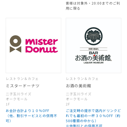
客様は対象外・20:00までのご利
用に限る
レストラン＆カフェ
レストラン＆カフェ
ミスタードーナツ
お酒の美術館
二子玉川ライズ
二子玉川ライズ
オークモール
オークモール
1F
2F
お会計合計より１０％OFF
ご注文時の提示で店内ドリンクど
（他、割引サービスとの併用不
れでも最初の一杯３０％OFF（約
可）
500種類の中から）
※他割引との併用不可