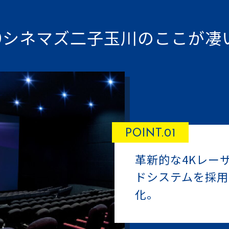
09シネマズ二子玉川
のここが凄
POINT.01
革新的な4Kレー
ドシステムを採用
化。