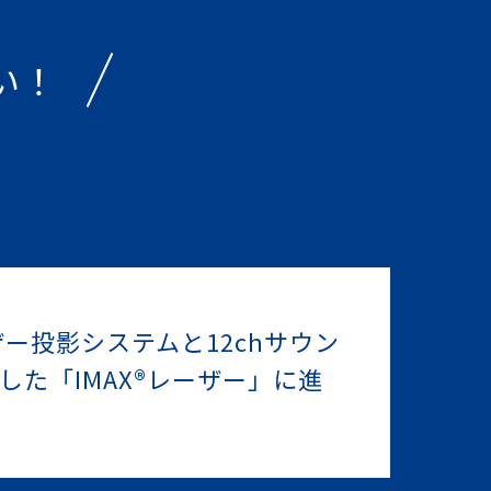
い！
ザー投影システムと12chサウン
した「IMAX®レーザー」に進